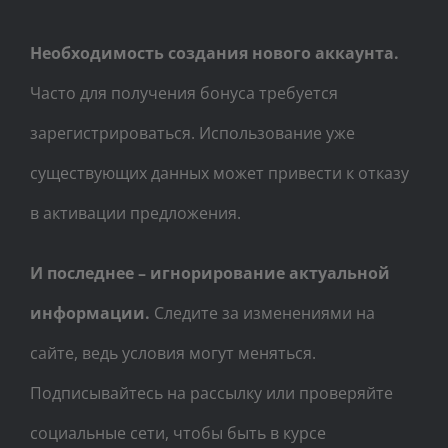
Необходимость создания нового аккаунта.
Часто для получения бонуса требуется
зарегистрироваться. Использование уже
существующих данных может привести к отказу
в активации предложения.
И последнее – игнорирование актуальной
информации.
Следите за изменениями на
сайте, ведь условия могут меняться.
Подписывайтесь на рассылку или проверяйте
социальные сети, чтобы быть в курсе