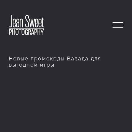
Skip
to
content
Новые промокоды Вавада для
выгодной игры