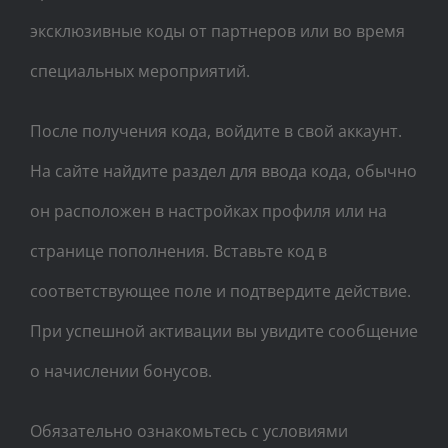
эксклюзивные коды от партнеров или во время
специальных мероприятий.
После получения кода, войдите в свой аккаунт.
На сайте найдите раздел для ввода кода, обычно
он расположен в настройках профиля или на
странице пополнения. Вставьте код в
соответствующее поле и подтвердите действие.
При успешной активации вы увидите сообщение
о начислении бонусов.
Обязательно ознакомьтесь с условиями