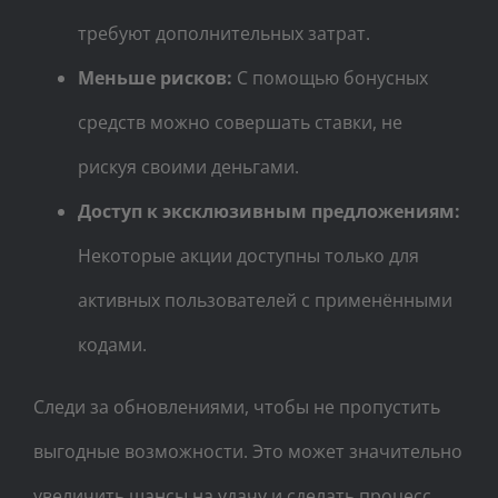
требуют дополнительных затрат.
Меньше рисков:
С помощью бонусных
средств можно совершать ставки, не
рискуя своими деньгами.
Доступ к эксклюзивным предложениям:
Некоторые акции доступны только для
активных пользователей с применёнными
кодами.
Следи за обновлениями, чтобы не пропустить
выгодные возможности. Это может значительно
увеличить шансы на удачу и сделать процесс