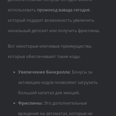
использовать
промокод вавада сегодня
,
который подарит возможность увеличить
начальный депозит или получить фриспины.
Вот некоторые ключевые преимущества,
которые обеспечивают такие коды:
Увеличение банкролла:
Бонусы за
активацию кодов позволяют загрузить
больший капитал для эмоций.
Фриспины:
Это дополнительные
вращения на автоматах, которые не